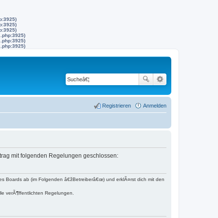
p:3925)
p:3925)
p:3925)
s.php:3925)
s.php:3925)
s.php:3925)
Registrieren
Anmelden
ertrag mit folgenden Regelungen geschlossen:
s Boards ab (im Folgenden â€žBetreiberâ€œ) und erklÃ¤rst dich mit den
lle verÃ¶ffentlichten Regelungen.