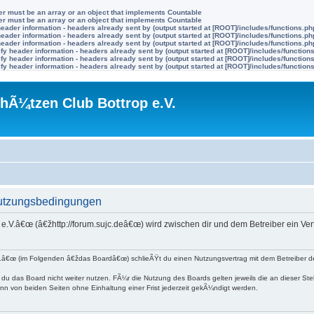
ter must be an array or an object that implements Countable
ter must be an array or an object that implements Countable
eader information - headers already sent by (output started at [ROOT]/includes/functions.ph
eader information - headers already sent by (output started at [ROOT]/includes/functions.ph
eader information - headers already sent by (output started at [ROOT]/includes/functions.ph
y header information - headers already sent by (output started at [ROOT]/includes/function
y header information - headers already sent by (output started at [ROOT]/includes/function
y header information - headers already sent by (output started at [ROOT]/includes/function
hÃ¼tzen Club Bottrop e.V.
Nutzungsbedingungen
 e.V.â€œ (â€žhttp://forum.sujc.deâ€œ) wird zwischen dir und dem Betreiber ein V
V.â€œ (im Folgenden â€ždas Boardâ€œ) schlieÃŸt du einen Nutzungsvertrag mit dem Betreiber de
du das Board nicht weiter nutzen. FÃ¼r die Nutzung des Boards gelten jeweils die an dieser Ste
nn von beiden Seiten ohne Einhaltung einer Frist jederzeit gekÃ¼ndigt werden.