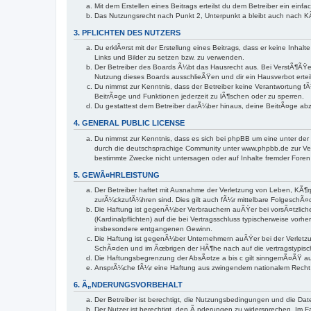
Mit dem Erstellen eines Beitrags erteilst du dem Betreiber ein ei
Das Nutzungsrecht nach Punkt 2, Unterpunkt a bleibt auch nach 
3. PFLICHTEN DES NUTZERS
Du erklÃ¤rst mit der Erstellung eines Beitrags, dass er keine Inha
Links und Bilder zu setzen bzw. zu verwenden.
Der Betreiber des Boards Ã¼bt das Hausrecht aus. Bei VerstÃ¶ÃŸe
Nutzung dieses Boards ausschlieÃŸen und dir ein Hausverbot ertei
Du nimmst zur Kenntnis, dass der Betreiber keine Verantwortung fÃ¼
BeitrÃ¤ge und Funktionen jederzeit zu lÃ¶schen oder zu sperren.
Du gestattest dem Betreiber darÃ¼ber hinaus, deine BeitrÃ¤ge ab
4. GENERAL PUBLIC LICENSE
Du nimmst zur Kenntnis, dass es sich bei phpBB um eine unter der
durch die deutschsprachige Community unter www.phpbb.de zur Ver
bestimmte Zwecke nicht untersagen oder auf Inhalte fremder Foren
5. GEWÃ¤HRLEISTUNG
Der Betreiber haftet mit Ausnahme der Verletzung von Leben, KÃ¶rp
zurÃ¼ckzufÃ¼hren sind. Dies gilt auch fÃ¼r mittelbare Folgesch
Die Haftung ist gegenÃ¼ber Verbrauchern auÃŸer bei vorsÃ¤tzlich
(Kardinalpflichten) auf die bei Vertragsschluss typischerweise v
insbesondere entgangenen Gewinn.
Die Haftung ist gegenÃ¼ber Unternehmern auÃŸer bei der Verletzun
SchÃ¤den und im Ãœbrigen der HÃ¶he nach auf die vertragstypisc
Die Haftungsbegrenzung der AbsÃ¤tze a bis c gilt sinngemÃ¤ÃŸ auc
AnsprÃ¼che fÃ¼r eine Haftung aus zwingendem nationalem Recht 
6. Ã„NDERUNGSVORBEHALT
Der Betreiber ist berechtigt, die Nutzungsbedingungen und die Date
Der Nutzer ist berechtigt, den Ã„nderungen zu widersprechen. Im F