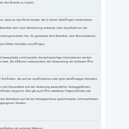
hmen des Boards zu nutzen.
dere, dass du das Recht besitzt, die in deinen BeitrÃ¤gen verwendeten
Betreiber dich nach Abmahnung zeitweise oder dauerhaft von der
 Kenntnis genommen hat. Du gestattest dem Betreiber, dein Benutzerkonto,
einem Dritten Schaden zuzufÃ¼gen.
ed (www.phpbb.com) handelt; deutschsprachige Informationen werden
det wird. Sie kÃ¶nnen insbesondere die Verwendung der Software fÃ¼r
r SchÃ¤den, die auf ein vorsÃ¤tzliches oder grob fahrlÃ¤ssiges Verhalten
 und Gesundheit und der Verletzung wesentlicher Vertragspflichten
chÃ¤den begrenzt. Dies gilt auch fÃ¼r mittelbare FolgeschÃ¤den wie
s Betreibers auf die bei Vertragsschluss typischerweise vorhersehbaren
entgangenen Gewinn.
hÃ¤ltnis mit sofortiger Wirkung.