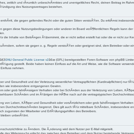
nfaches, zeitlich und rÃ¤umlich unbeschrÃ¤nktes und unentgeltliches Recht, deinen Beitrag im Ra
KÃ¼ndigung des Nutzungsvertrages bestehen.
lte enthÃ¤lt, die gegen geltendes Recht oder die guten Sitten verstoÃŸen. Du erklÃ¤rst insbeson
n gegen diese Nutzungsbedingungen oder anderer im Board verÃ¶ffentlichten Regeln kann der 
len.
r die Inhalte von BeitrÃ¤gen Ã¼bernimmt, die er nicht selbst erstellt hat oder die er nicht zur
zuÃ¤ndern, sofern sie gegen o. g. Regeln verstoÃŸen oder geeignet sind, dem Betreiber oder 
 â€ž
GNU General Public License v2
â€œ (GPL) bereitgestellten Foren-Software von phpBB Limit
fÃ¼gung gestellt. Beide haben keinen Einfluss auf die Art und Weise, wie die Software verwen
 Einfluss nehmen.
er und Gesundheit und der Verletzung wesentlicher Vertragspflichten (Kardinalpflichten) nur fÃ¼
Ã¤den wie insbesondere entgangenen Gewinn.
em oder grob fahrlÃ¤ssigem Verhalten oder bei SchÃ¤den aus der Verletzung von Leben, KÃ¶rper
orhersehbaren SchÃ¤den und im Ã¼brigen der HÃ¶he nach auf die vertragstypischen Durchschnittss
g von Leben, KÃ¶rper und Gesundheit oder vorsÃ¤tzlichem oder grob fahrlÃ¤ssigem Verhalten de
hen DurchschnittsschÃ¤den begrenzt. Dies gilt auch fÃ¼r mittelbare SchÃ¤den, insbesondere 
h zugunsten der Mitarbeiter und ErfÃ¼llungsgehilfen des Betreibers.
bleiben unberÃ¼hrt.
nschutzrichtlinie zu Ã¤ndern. Die Ã„nderung wird dem Nutzer per E-Mail mitgeteilt.
alle des Widerspruchs erlischt das zwischen dem Betreiber und dem Nutzer bestehende Vertragsver