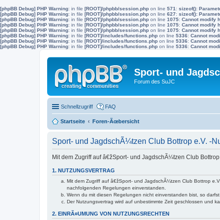
[phpBB Debug] PHP Warning
: in file
[ROOT]/phpbb/session.php
on line
571
:
sizeof(): Parame
[phpBB Debug] PHP Warning
: in file
[ROOT]/phpbb/session.php
on line
627
:
sizeof(): Parame
[phpBB Debug] PHP Warning
: in file
[ROOT]/phpbb/session.php
on line
1075
:
Cannot modify h
[phpBB Debug] PHP Warning
: in file
[ROOT]/phpbb/session.php
on line
1075
:
Cannot modify h
[phpBB Debug] PHP Warning
: in file
[ROOT]/phpbb/session.php
on line
1075
:
Cannot modify h
[phpBB Debug] PHP Warning
: in file
[ROOT]/includes/functions.php
on line
5336
:
Cannot modif
[phpBB Debug] PHP Warning
: in file
[ROOT]/includes/functions.php
on line
5336
:
Cannot modif
[phpBB Debug] PHP Warning
: in file
[ROOT]/includes/functions.php
on line
5336
:
Cannot modif
Sport- und Jagdsc
Forum des SuJC
Schnellzugriff
FAQ
Startseite
Foren-Ãœbersicht
Sport- und JagdschÃ¼tzen Club Bottrop e.V. -
Mit dem Zugriff auf â€žSport- und JagdschÃ¼tzen Club Bottrop
1. NUTZUNGSVERTRAG
Mit dem Zugriff auf â€žSport- und JagdschÃ¼tzen Club Bottrop e.
nachfolgenden Regelungen einverstanden.
Wenn du mit diesen Regelungen nicht einverstanden bist, so darfst 
Der Nutzungsvertrag wird auf unbestimmte Zeit geschlossen und ka
2. EINRÃ¤UMUNG VON NUTZUNGSRECHTEN