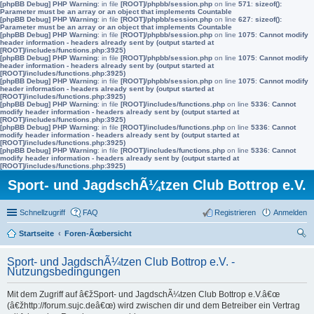
[phpBB Debug] PHP Warning
: in file
[ROOT]/phpbb/session.php
on line
571
:
sizeof():
Parameter must be an array or an object that implements Countable
[phpBB Debug] PHP Warning
: in file
[ROOT]/phpbb/session.php
on line
627
:
sizeof():
Parameter must be an array or an object that implements Countable
[phpBB Debug] PHP Warning
: in file
[ROOT]/phpbb/session.php
on line
1075
:
Cannot modify
header information - headers already sent by (output started at
[ROOT]/includes/functions.php:3925)
[phpBB Debug] PHP Warning
: in file
[ROOT]/phpbb/session.php
on line
1075
:
Cannot modify
header information - headers already sent by (output started at
[ROOT]/includes/functions.php:3925)
[phpBB Debug] PHP Warning
: in file
[ROOT]/phpbb/session.php
on line
1075
:
Cannot modify
header information - headers already sent by (output started at
[ROOT]/includes/functions.php:3925)
[phpBB Debug] PHP Warning
: in file
[ROOT]/includes/functions.php
on line
5336
:
Cannot
modify header information - headers already sent by (output started at
[ROOT]/includes/functions.php:3925)
[phpBB Debug] PHP Warning
: in file
[ROOT]/includes/functions.php
on line
5336
:
Cannot
modify header information - headers already sent by (output started at
[ROOT]/includes/functions.php:3925)
[phpBB Debug] PHP Warning
: in file
[ROOT]/includes/functions.php
on line
5336
:
Cannot
modify header information - headers already sent by (output started at
[ROOT]/includes/functions.php:3925)
Sport- und JagdschÃ¼tzen Club Bottrop e.V.
Schnellzugriff
FAQ
Registrieren
Anmelden
Startseite
Foren-Ãœbersicht
uc
Sport- und JagdschÃ¼tzen Club Bottrop e.V. -
he
Nutzungsbedingungen
Mit dem Zugriff auf â€žSport- und JagdschÃ¼tzen Club Bottrop e.V.â€œ
(â€žhttp://forum.sujc.deâ€œ) wird zwischen dir und dem Betreiber ein Vertrag