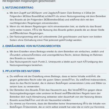
mit folgenden Regelungen geschlossen:
1. NUTZUNGSVERTRAG
Mit dem Zugriff auf â€žSport- und JagdschÃ¼tzen Club Bottrop e.V.â€œ (im
Folgenden â€ždas Boardâ€œ) schlieÃŸt du einen Nutzungsvertrag mit dem Betreiber
des Boards ab (im Folgenden â€žBetreiberâ€œ) und erklÃ¤rst dich mit den
nachfolgenden Regelungen einverstanden.
Wenn du mit diesen Regelungen nicht einverstanden bist, so darfst du das Board
nicht weiter nutzen. FÃ¼r die Nutzung des Boards gelten jeweils die an dieser Stelle
verÃ¶ffentlichten Regelungen.
Der Nutzungsvertrag wird auf unbestimmte Zeit geschlossen und kann von beiden
Seiten ohne Einhaltung einer Frist jederzeit gekÃ¼ndigt werden.
2. EINRÃ¤UMUNG VON NUTZUNGSRECHTEN
Mit dem Erstellen eines Beitrags erteilst du dem Betreiber ein einfaches, zeitlich und
rÃ¤umlich unbeschrÃ¤nktes und unentgeltliches Recht, deinen Beitrag im Rahmen
des Boards zu nutzen.
Das Nutzungsrecht nach Punkt 2, Unterpunkt a bleibt auch nach KÃ¼ndigung des
Nutzungsvertrages bestehen.
3. PFLICHTEN DES NUTZERS
Du erklÃ¤rst mit der Erstellung eines Beitrags, dass er keine Inhalte enthÃ¤lt, die
gegen geltendes Recht oder die guten Sitten verstoÃŸen. Du erklÃ¤rst insbesondere,
dass du das Recht besitzt, die in deinen BeitrÃ¤gen verwendeten Links und Bilder zu
setzen bzw. zu verwenden.
Der Betreiber des Boards Ã¼bt das Hausrecht aus. Bei VerstÃ¶ÃŸen gegen diese
Nutzungsbedingungen oder anderer im Board verÃ¶ffentlichten Regeln kann der
Betreiber dich nach Abmahnung zeitweise oder dauerhaft von der Nutzung dieses
Boards ausschlieÃŸen und dir ein Hausverbot erteilen.
Du nimmst zur Kenntnis, dass der Betreiber keine Verantwortung fÃ¼r die Inhalte von
BeitrÃ¤gen Ã¼bernimmt, die er nicht selbst erstellt hat oder die er nicht zur Kenntnis