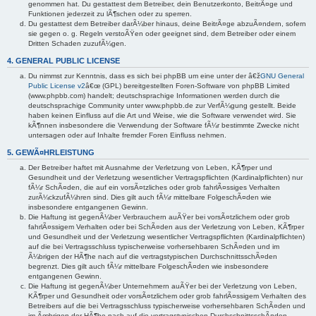
genommen hat. Du gestattest dem Betreiber, dein Benutzerkonto, BeitrÃ¤ge und
Funktionen jederzeit zu lÃ¶schen oder zu sperren.
Du gestattest dem Betreiber darÃ¼ber hinaus, deine BeitrÃ¤ge abzuÃ¤ndern, sofern
sie gegen o. g. Regeln verstoÃŸen oder geeignet sind, dem Betreiber oder einem
Dritten Schaden zuzufÃ¼gen.
4. GENERAL PUBLIC LICENSE
Du nimmst zur Kenntnis, dass es sich bei phpBB um eine unter der â€ž
GNU General
Public License v2
â€œ (GPL) bereitgestellten Foren-Software von phpBB Limited
(www.phpbb.com) handelt; deutschsprachige Informationen werden durch die
deutschsprachige Community unter www.phpbb.de zur VerfÃ¼gung gestellt. Beide
haben keinen Einfluss auf die Art und Weise, wie die Software verwendet wird. Sie
kÃ¶nnen insbesondere die Verwendung der Software fÃ¼r bestimmte Zwecke nicht
untersagen oder auf Inhalte fremder Foren Einfluss nehmen.
5. GEWÃ¤HRLEISTUNG
Der Betreiber haftet mit Ausnahme der Verletzung von Leben, KÃ¶rper und
Gesundheit und der Verletzung wesentlicher Vertragspflichten (Kardinalpflichten) nur
fÃ¼r SchÃ¤den, die auf ein vorsÃ¤tzliches oder grob fahrlÃ¤ssiges Verhalten
zurÃ¼ckzufÃ¼hren sind. Dies gilt auch fÃ¼r mittelbare FolgeschÃ¤den wie
insbesondere entgangenen Gewinn.
Die Haftung ist gegenÃ¼ber Verbrauchern auÃŸer bei vorsÃ¤tzlichem oder grob
fahrlÃ¤ssigem Verhalten oder bei SchÃ¤den aus der Verletzung von Leben, KÃ¶rper
und Gesundheit und der Verletzung wesentlicher Vertragspflichten (Kardinalpflichten)
auf die bei Vertragsschluss typischerweise vorhersehbaren SchÃ¤den und im
Ã¼brigen der HÃ¶he nach auf die vertragstypischen DurchschnittsschÃ¤den
begrenzt. Dies gilt auch fÃ¼r mittelbare FolgeschÃ¤den wie insbesondere
entgangenen Gewinn.
Die Haftung ist gegenÃ¼ber Unternehmern auÃŸer bei der Verletzung von Leben,
KÃ¶rper und Gesundheit oder vorsÃ¤tzlichem oder grob fahrlÃ¤ssigem Verhalten des
Betreibers auf die bei Vertragsschluss typischerweise vorhersehbaren SchÃ¤den und
im Ãœbrigen der HÃ¶he nach auf die vertragstypischen DurchschnittsschÃ¤den