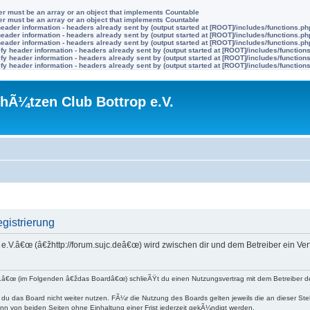
ter must be an array or an object that implements Countable
ter must be an array or an object that implements Countable
eader information - headers already sent by (output started at [ROOT]/includes/functions.ph
eader information - headers already sent by (output started at [ROOT]/includes/functions.ph
eader information - headers already sent by (output started at [ROOT]/includes/functions.ph
y header information - headers already sent by (output started at [ROOT]/includes/function
y header information - headers already sent by (output started at [ROOT]/includes/function
y header information - headers already sent by (output started at [ROOT]/includes/function
hÃ¼tzen Club Bottrop e.V.
gistrierung
 e.V.â€œ (â€žhttp://forum.sujc.deâ€œ) wird zwischen dir und dem Betreiber ein V
V.â€œ (im Folgenden â€ždas Boardâ€œ) schlieÃŸt du einen Nutzungsvertrag mit dem Betreiber de
du das Board nicht weiter nutzen. FÃ¼r die Nutzung des Boards gelten jeweils die an dieser Ste
nn von beiden Seiten ohne Einhaltung einer Frist jederzeit gekÃ¼ndigt werden.