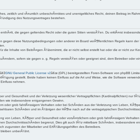
nfaches, zeitlich und rÃ¤umlich unbeschrÃ¤nktes und unentgeltliches Recht, deinen Beitrag im Ra
KÃ¼ndigung des Nutzungsvertrages bestehen.
lte enthÃ¤lt, die gegen geltendes Recht oder die guten Sitten verstoÃŸen. Du erklÃ¤rst insbeson
n gegen diese Nutzungsbedingungen oder anderer im Board verÃ¶ffentlichten Regeln kann der 
len.
r die Inhalte von BeitrÃ¤gen Ã¼bernimmt, die er nicht selbst erstellt hat oder die er nicht zur
zuÃ¤ndern, sofern sie gegen o. g. Regeln verstoÃŸen oder geeignet sind, dem Betreiber oder 
 â€ž
GNU General Public License v2
â€œ (GPL) bereitgestellten Foren-Software von phpBB Limit
fÃ¼gung gestellt. Beide haben keinen Einfluss auf die Art und Weise, wie die Software verwen
 Einfluss nehmen.
er und Gesundheit und der Verletzung wesentlicher Vertragspflichten (Kardinalpflichten) nur fÃ¼
Ã¤den wie insbesondere entgangenen Gewinn.
em oder grob fahrlÃ¤ssigem Verhalten oder bei SchÃ¤den aus der Verletzung von Leben, KÃ¶rper
orhersehbaren SchÃ¤den und im Ã¼brigen der HÃ¶he nach auf die vertragstypischen Durchschnittss
g von Leben, KÃ¶rper und Gesundheit oder vorsÃ¤tzlichem oder grob fahrlÃ¤ssigem Verhalten de
hen DurchschnittsschÃ¤den begrenzt. Dies gilt auch fÃ¼r mittelbare SchÃ¤den, insbesondere 
h zugunsten der Mitarbeiter und ErfÃ¼llungsgehilfen des Betreibers.
bleiben unberÃ¼hrt.