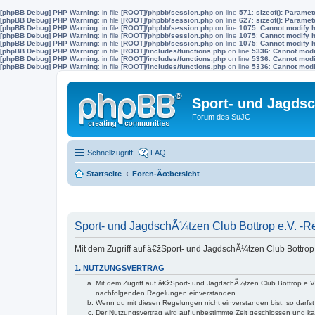
[phpBB Debug] PHP Warning
: in file
[ROOT]/phpbb/session.php
on line
571
:
sizeof(): Parame
[phpBB Debug] PHP Warning
: in file
[ROOT]/phpbb/session.php
on line
627
:
sizeof(): Parame
[phpBB Debug] PHP Warning
: in file
[ROOT]/phpbb/session.php
on line
1075
:
Cannot modify h
[phpBB Debug] PHP Warning
: in file
[ROOT]/phpbb/session.php
on line
1075
:
Cannot modify h
[phpBB Debug] PHP Warning
: in file
[ROOT]/phpbb/session.php
on line
1075
:
Cannot modify h
[phpBB Debug] PHP Warning
: in file
[ROOT]/includes/functions.php
on line
5336
:
Cannot modif
[phpBB Debug] PHP Warning
: in file
[ROOT]/includes/functions.php
on line
5336
:
Cannot modif
[phpBB Debug] PHP Warning
: in file
[ROOT]/includes/functions.php
on line
5336
:
Cannot modif
Sport- und Jagdsc
Forum des SuJC
Schnellzugriff
FAQ
Startseite
Foren-Ãœbersicht
Sport- und JagdschÃ¼tzen Club Bottrop e.V. -Re
Mit dem Zugriff auf â€žSport- und JagdschÃ¼tzen Club Bottrop
1. NUTZUNGSVERTRAG
Mit dem Zugriff auf â€žSport- und JagdschÃ¼tzen Club Bottrop e.
nachfolgenden Regelungen einverstanden.
Wenn du mit diesen Regelungen nicht einverstanden bist, so darfst 
Der Nutzungsvertrag wird auf unbestimmte Zeit geschlossen und ka