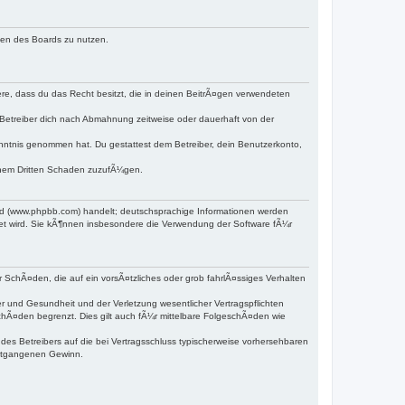
hmen des Boards zu nutzen.
dere, dass du das Recht besitzt, die in deinen BeitrÃ¤gen verwendeten
Betreiber dich nach Abmahnung zeitweise oder dauerhaft von der
 Kenntnis genommen hat. Du gestattest dem Betreiber, dein Benutzerkonto,
einem Dritten Schaden zuzufÃ¼gen.
ed (www.phpbb.com) handelt; deutschsprachige Informationen werden
det wird. Sie kÃ¶nnen insbesondere die Verwendung der Software fÃ¼r
r SchÃ¤den, die auf ein vorsÃ¤tzliches oder grob fahrlÃ¤ssiges Verhalten
 und Gesundheit und der Verletzung wesentlicher Vertragspflichten
chÃ¤den begrenzt. Dies gilt auch fÃ¼r mittelbare FolgeschÃ¤den wie
s Betreibers auf die bei Vertragsschluss typischerweise vorhersehbaren
entgangenen Gewinn.