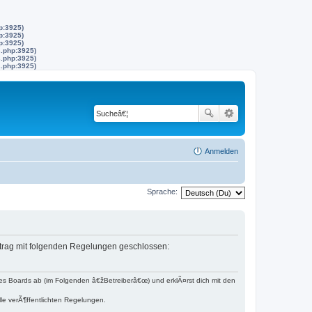
p:3925)
p:3925)
p:3925)
s.php:3925)
s.php:3925)
s.php:3925)
Anmelden
Sprache:
ertrag mit folgenden Regelungen geschlossen:
s Boards ab (im Folgenden â€žBetreiberâ€œ) und erklÃ¤rst dich mit den
lle verÃ¶ffentlichten Regelungen.