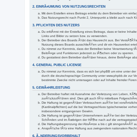
2. EINRÃ¤UMUNG VON NUTZUNGSRECHTEN
Mit dem Erstellen eines Beitrags erteilst du dem Betreiber ein ei
Das Nutzungsrecht nach Punkt 2, Unterpunkt a bleibt auch nach 
3. PFLICHTEN DES NUTZERS
Du erklÃ¤rst mit der Erstellung eines Beitrags, dass er keine Inha
Links und Bilder zu setzen bzw. zu verwenden.
Der Betreiber des Boards Ã¼bt das Hausrecht aus. Bei VerstÃ¶ÃŸe
Nutzung dieses Boards ausschlieÃŸen und dir ein Hausverbot ertei
Du nimmst zur Kenntnis, dass der Betreiber keine Verantwortung fÃ¼
BeitrÃ¤ge und Funktionen jederzeit zu lÃ¶schen oder zu sperren.
Du gestattest dem Betreiber darÃ¼ber hinaus, deine BeitrÃ¤ge ab
4. GENERAL PUBLIC LICENSE
Du nimmst zur Kenntnis, dass es sich bei phpBB um eine unter der
durch die deutschsprachige Community unter www.phpbb.de zur Ver
bestimmte Zwecke nicht untersagen oder auf Inhalte fremder Foren
5. GEWÃ¤HRLEISTUNG
Der Betreiber haftet mit Ausnahme der Verletzung von Leben, KÃ¶rp
zurÃ¼ckzufÃ¼hren sind. Dies gilt auch fÃ¼r mittelbare Folgesch
Die Haftung ist gegenÃ¼ber Verbrauchern auÃŸer bei vorsÃ¤tzlich
(Kardinalpflichten) auf die bei Vertragsschluss typischerweise v
insbesondere entgangenen Gewinn.
Die Haftung ist gegenÃ¼ber Unternehmern auÃŸer bei der Verletzun
SchÃ¤den und im Ãœbrigen der HÃ¶he nach auf die vertragstypisc
Die Haftungsbegrenzung der AbsÃ¤tze a bis c gilt sinngemÃ¤ÃŸ auc
AnsprÃ¼che fÃ¼r eine Haftung aus zwingendem nationalem Recht 
6. Ã„NDERUNGSVORBEHALT