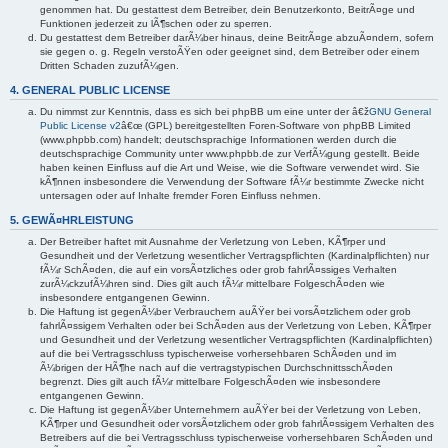
genommen hat. Du gestattest dem Betreiber, dein Benutzerkonto, BeitrÃ¤ge und
Funktionen jederzeit zu lÃ¶schen oder zu sperren.
Du gestattest dem Betreiber darÃ¼ber hinaus, deine BeitrÃ¤ge abzuÃ¤ndern, sofern
sie gegen o. g. Regeln verstoÃŸen oder geeignet sind, dem Betreiber oder einem
Dritten Schaden zuzufÃ¼gen.
4. GENERAL PUBLIC LICENSE
Du nimmst zur Kenntnis, dass es sich bei phpBB um eine unter der â€ž
GNU General
Public License v2
â€œ (GPL) bereitgestellten Foren-Software von phpBB Limited
(www.phpbb.com) handelt; deutschsprachige Informationen werden durch die
deutschsprachige Community unter www.phpbb.de zur VerfÃ¼gung gestellt. Beide
haben keinen Einfluss auf die Art und Weise, wie die Software verwendet wird. Sie
kÃ¶nnen insbesondere die Verwendung der Software fÃ¼r bestimmte Zwecke nicht
untersagen oder auf Inhalte fremder Foren Einfluss nehmen.
5. GEWÃ¤HRLEISTUNG
Der Betreiber haftet mit Ausnahme der Verletzung von Leben, KÃ¶rper und
Gesundheit und der Verletzung wesentlicher Vertragspflichten (Kardinalpflichten) nur
fÃ¼r SchÃ¤den, die auf ein vorsÃ¤tzliches oder grob fahrlÃ¤ssiges Verhalten
zurÃ¼ckzufÃ¼hren sind. Dies gilt auch fÃ¼r mittelbare FolgeschÃ¤den wie
insbesondere entgangenen Gewinn.
Die Haftung ist gegenÃ¼ber Verbrauchern auÃŸer bei vorsÃ¤tzlichem oder grob
fahrlÃ¤ssigem Verhalten oder bei SchÃ¤den aus der Verletzung von Leben, KÃ¶rper
und Gesundheit und der Verletzung wesentlicher Vertragspflichten (Kardinalpflichten)
auf die bei Vertragsschluss typischerweise vorhersehbaren SchÃ¤den und im
Ã¼brigen der HÃ¶he nach auf die vertragstypischen DurchschnittsschÃ¤den
begrenzt. Dies gilt auch fÃ¼r mittelbare FolgeschÃ¤den wie insbesondere
entgangenen Gewinn.
Die Haftung ist gegenÃ¼ber Unternehmern auÃŸer bei der Verletzung von Leben,
KÃ¶rper und Gesundheit oder vorsÃ¤tzlichem oder grob fahrlÃ¤ssigem Verhalten des
Betreibers auf die bei Vertragsschluss typischerweise vorhersehbaren SchÃ¤den und