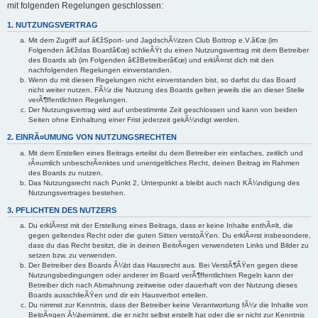
mit folgenden Regelungen geschlossen:
1. NUTZUNGSVERTRAG
Mit dem Zugriff auf â€žSport- und JagdschÃ¼tzen Club Bottrop e.V.â€œ (im
Folgenden â€ždas Boardâ€œ) schlieÃŸt du einen Nutzungsvertrag mit dem Betreiber
des Boards ab (im Folgenden â€žBetreiberâ€œ) und erklÃ¤rst dich mit den
nachfolgenden Regelungen einverstanden.
Wenn du mit diesen Regelungen nicht einverstanden bist, so darfst du das Board
nicht weiter nutzen. FÃ¼r die Nutzung des Boards gelten jeweils die an dieser Stelle
verÃ¶ffentlichten Regelungen.
Der Nutzungsvertrag wird auf unbestimmte Zeit geschlossen und kann von beiden
Seiten ohne Einhaltung einer Frist jederzeit gekÃ¼ndigt werden.
2. EINRÃ¤UMUNG VON NUTZUNGSRECHTEN
Mit dem Erstellen eines Beitrags erteilst du dem Betreiber ein einfaches, zeitlich und
rÃ¤umlich unbeschrÃ¤nktes und unentgeltliches Recht, deinen Beitrag im Rahmen
des Boards zu nutzen.
Das Nutzungsrecht nach Punkt 2, Unterpunkt a bleibt auch nach KÃ¼ndigung des
Nutzungsvertrages bestehen.
3. PFLICHTEN DES NUTZERS
Du erklÃ¤rst mit der Erstellung eines Beitrags, dass er keine Inhalte enthÃ¤lt, die
gegen geltendes Recht oder die guten Sitten verstoÃŸen. Du erklÃ¤rst insbesondere,
dass du das Recht besitzt, die in deinen BeitrÃ¤gen verwendeten Links und Bilder zu
setzen bzw. zu verwenden.
Der Betreiber des Boards Ã¼bt das Hausrecht aus. Bei VerstÃ¶ÃŸen gegen diese
Nutzungsbedingungen oder anderer im Board verÃ¶ffentlichten Regeln kann der
Betreiber dich nach Abmahnung zeitweise oder dauerhaft von der Nutzung dieses
Boards ausschlieÃŸen und dir ein Hausverbot erteilen.
Du nimmst zur Kenntnis, dass der Betreiber keine Verantwortung fÃ¼r die Inhalte von
BeitrÃ¤gen Ã¼bernimmt, die er nicht selbst erstellt hat oder die er nicht zur Kenntnis