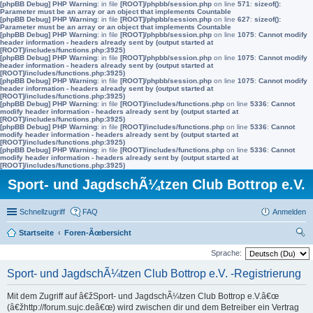
[phpBB Debug] PHP Warning
: in file
[ROOT]/phpbb/session.php
on line
571
:
sizeof():
Parameter must be an array or an object that implements Countable
[phpBB Debug] PHP Warning
: in file
[ROOT]/phpbb/session.php
on line
627
:
sizeof():
Parameter must be an array or an object that implements Countable
[phpBB Debug] PHP Warning
: in file
[ROOT]/phpbb/session.php
on line
1075
:
Cannot modify
header information - headers already sent by (output started at
[ROOT]/includes/functions.php:3925)
[phpBB Debug] PHP Warning
: in file
[ROOT]/phpbb/session.php
on line
1075
:
Cannot modify
header information - headers already sent by (output started at
[ROOT]/includes/functions.php:3925)
[phpBB Debug] PHP Warning
: in file
[ROOT]/phpbb/session.php
on line
1075
:
Cannot modify
header information - headers already sent by (output started at
[ROOT]/includes/functions.php:3925)
[phpBB Debug] PHP Warning
: in file
[ROOT]/includes/functions.php
on line
5336
:
Cannot
modify header information - headers already sent by (output started at
[ROOT]/includes/functions.php:3925)
[phpBB Debug] PHP Warning
: in file
[ROOT]/includes/functions.php
on line
5336
:
Cannot
modify header information - headers already sent by (output started at
[ROOT]/includes/functions.php:3925)
[phpBB Debug] PHP Warning
: in file
[ROOT]/includes/functions.php
on line
5336
:
Cannot
modify header information - headers already sent by (output started at
[ROOT]/includes/functions.php:3925)
Sport- und JagdschÃ¼tzen Club Bottrop e.V.
Schnellzugriff
FAQ
Anmelden
Startseite
Foren-Ãœbersicht
uc
Sprache:
he
Sport- und JagdschÃ¼tzen Club Bottrop e.V. -Registrierung
Mit dem Zugriff auf â€žSport- und JagdschÃ¼tzen Club Bottrop e.V.â€œ
(â€žhttp://forum.sujc.deâ€œ) wird zwischen dir und dem Betreiber ein Vertrag