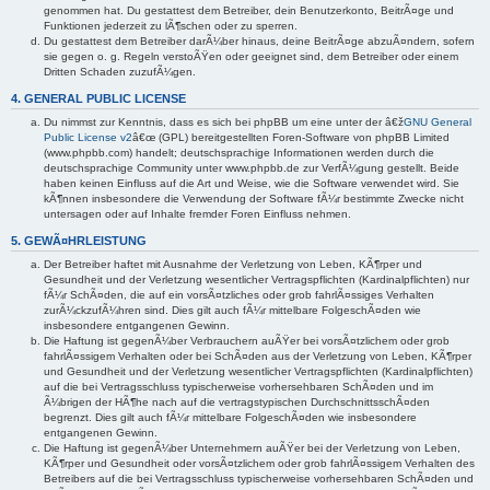
genommen hat. Du gestattest dem Betreiber, dein Benutzerkonto, BeitrÃ¤ge und
Funktionen jederzeit zu lÃ¶schen oder zu sperren.
Du gestattest dem Betreiber darÃ¼ber hinaus, deine BeitrÃ¤ge abzuÃ¤ndern, sofern
sie gegen o. g. Regeln verstoÃŸen oder geeignet sind, dem Betreiber oder einem
Dritten Schaden zuzufÃ¼gen.
4. GENERAL PUBLIC LICENSE
Du nimmst zur Kenntnis, dass es sich bei phpBB um eine unter der â€ž
GNU General
Public License v2
â€œ (GPL) bereitgestellten Foren-Software von phpBB Limited
(www.phpbb.com) handelt; deutschsprachige Informationen werden durch die
deutschsprachige Community unter www.phpbb.de zur VerfÃ¼gung gestellt. Beide
haben keinen Einfluss auf die Art und Weise, wie die Software verwendet wird. Sie
kÃ¶nnen insbesondere die Verwendung der Software fÃ¼r bestimmte Zwecke nicht
untersagen oder auf Inhalte fremder Foren Einfluss nehmen.
5. GEWÃ¤HRLEISTUNG
Der Betreiber haftet mit Ausnahme der Verletzung von Leben, KÃ¶rper und
Gesundheit und der Verletzung wesentlicher Vertragspflichten (Kardinalpflichten) nur
fÃ¼r SchÃ¤den, die auf ein vorsÃ¤tzliches oder grob fahrlÃ¤ssiges Verhalten
zurÃ¼ckzufÃ¼hren sind. Dies gilt auch fÃ¼r mittelbare FolgeschÃ¤den wie
insbesondere entgangenen Gewinn.
Die Haftung ist gegenÃ¼ber Verbrauchern auÃŸer bei vorsÃ¤tzlichem oder grob
fahrlÃ¤ssigem Verhalten oder bei SchÃ¤den aus der Verletzung von Leben, KÃ¶rper
und Gesundheit und der Verletzung wesentlicher Vertragspflichten (Kardinalpflichten)
auf die bei Vertragsschluss typischerweise vorhersehbaren SchÃ¤den und im
Ã¼brigen der HÃ¶he nach auf die vertragstypischen DurchschnittsschÃ¤den
begrenzt. Dies gilt auch fÃ¼r mittelbare FolgeschÃ¤den wie insbesondere
entgangenen Gewinn.
Die Haftung ist gegenÃ¼ber Unternehmern auÃŸer bei der Verletzung von Leben,
KÃ¶rper und Gesundheit oder vorsÃ¤tzlichem oder grob fahrlÃ¤ssigem Verhalten des
Betreibers auf die bei Vertragsschluss typischerweise vorhersehbaren SchÃ¤den und