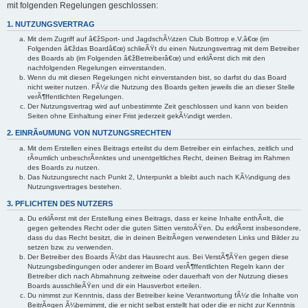
mit folgenden Regelungen geschlossen:
1. NUTZUNGSVERTRAG
Mit dem Zugriff auf â€žSport- und JagdschÃ¼tzen Club Bottrop e.V.â€œ (im
Folgenden â€ždas Boardâ€œ) schlieÃŸt du einen Nutzungsvertrag mit dem Betreiber
des Boards ab (im Folgenden â€žBetreiberâ€œ) und erklÃ¤rst dich mit den
nachfolgenden Regelungen einverstanden.
Wenn du mit diesen Regelungen nicht einverstanden bist, so darfst du das Board
nicht weiter nutzen. FÃ¼r die Nutzung des Boards gelten jeweils die an dieser Stelle
verÃ¶ffentlichten Regelungen.
Der Nutzungsvertrag wird auf unbestimmte Zeit geschlossen und kann von beiden
Seiten ohne Einhaltung einer Frist jederzeit gekÃ¼ndigt werden.
2. EINRÃ¤UMUNG VON NUTZUNGSRECHTEN
Mit dem Erstellen eines Beitrags erteilst du dem Betreiber ein einfaches, zeitlich und
rÃ¤umlich unbeschrÃ¤nktes und unentgeltliches Recht, deinen Beitrag im Rahmen
des Boards zu nutzen.
Das Nutzungsrecht nach Punkt 2, Unterpunkt a bleibt auch nach KÃ¼ndigung des
Nutzungsvertrages bestehen.
3. PFLICHTEN DES NUTZERS
Du erklÃ¤rst mit der Erstellung eines Beitrags, dass er keine Inhalte enthÃ¤lt, die
gegen geltendes Recht oder die guten Sitten verstoÃŸen. Du erklÃ¤rst insbesondere,
dass du das Recht besitzt, die in deinen BeitrÃ¤gen verwendeten Links und Bilder zu
setzen bzw. zu verwenden.
Der Betreiber des Boards Ã¼bt das Hausrecht aus. Bei VerstÃ¶ÃŸen gegen diese
Nutzungsbedingungen oder anderer im Board verÃ¶ffentlichten Regeln kann der
Betreiber dich nach Abmahnung zeitweise oder dauerhaft von der Nutzung dieses
Boards ausschlieÃŸen und dir ein Hausverbot erteilen.
Du nimmst zur Kenntnis, dass der Betreiber keine Verantwortung fÃ¼r die Inhalte von
BeitrÃ¤gen Ã¼bernimmt, die er nicht selbst erstellt hat oder die er nicht zur Kenntnis