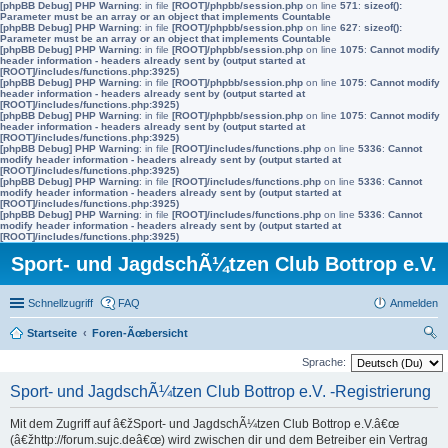
[phpBB Debug] PHP Warning
: in file
[ROOT]/phpbb/session.php
on line
571
:
sizeof():
Parameter must be an array or an object that implements Countable
[phpBB Debug] PHP Warning
: in file
[ROOT]/phpbb/session.php
on line
627
:
sizeof():
Parameter must be an array or an object that implements Countable
[phpBB Debug] PHP Warning
: in file
[ROOT]/phpbb/session.php
on line
1075
:
Cannot modify
header information - headers already sent by (output started at
[ROOT]/includes/functions.php:3925)
[phpBB Debug] PHP Warning
: in file
[ROOT]/phpbb/session.php
on line
1075
:
Cannot modify
header information - headers already sent by (output started at
[ROOT]/includes/functions.php:3925)
[phpBB Debug] PHP Warning
: in file
[ROOT]/phpbb/session.php
on line
1075
:
Cannot modify
header information - headers already sent by (output started at
[ROOT]/includes/functions.php:3925)
[phpBB Debug] PHP Warning
: in file
[ROOT]/includes/functions.php
on line
5336
:
Cannot
modify header information - headers already sent by (output started at
[ROOT]/includes/functions.php:3925)
[phpBB Debug] PHP Warning
: in file
[ROOT]/includes/functions.php
on line
5336
:
Cannot
modify header information - headers already sent by (output started at
[ROOT]/includes/functions.php:3925)
[phpBB Debug] PHP Warning
: in file
[ROOT]/includes/functions.php
on line
5336
:
Cannot
modify header information - headers already sent by (output started at
[ROOT]/includes/functions.php:3925)
Sport- und JagdschÃ¼tzen Club Bottrop e.V.
Schnellzugriff
FAQ
Anmelden
Startseite
Foren-Ãœbersicht
uc
Sprache:
he
Sport- und JagdschÃ¼tzen Club Bottrop e.V. -Registrierung
Mit dem Zugriff auf â€žSport- und JagdschÃ¼tzen Club Bottrop e.V.â€œ
(â€žhttp://forum.sujc.deâ€œ) wird zwischen dir und dem Betreiber ein Vertrag