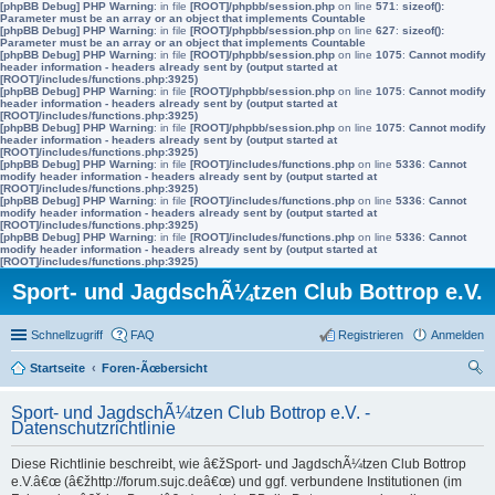
[phpBB Debug] PHP Warning
: in file
[ROOT]/phpbb/session.php
on line
571
:
sizeof():
Parameter must be an array or an object that implements Countable
[phpBB Debug] PHP Warning
: in file
[ROOT]/phpbb/session.php
on line
627
:
sizeof():
Parameter must be an array or an object that implements Countable
[phpBB Debug] PHP Warning
: in file
[ROOT]/phpbb/session.php
on line
1075
:
Cannot modify
header information - headers already sent by (output started at
[ROOT]/includes/functions.php:3925)
[phpBB Debug] PHP Warning
: in file
[ROOT]/phpbb/session.php
on line
1075
:
Cannot modify
header information - headers already sent by (output started at
[ROOT]/includes/functions.php:3925)
[phpBB Debug] PHP Warning
: in file
[ROOT]/phpbb/session.php
on line
1075
:
Cannot modify
header information - headers already sent by (output started at
[ROOT]/includes/functions.php:3925)
[phpBB Debug] PHP Warning
: in file
[ROOT]/includes/functions.php
on line
5336
:
Cannot
modify header information - headers already sent by (output started at
[ROOT]/includes/functions.php:3925)
[phpBB Debug] PHP Warning
: in file
[ROOT]/includes/functions.php
on line
5336
:
Cannot
modify header information - headers already sent by (output started at
[ROOT]/includes/functions.php:3925)
[phpBB Debug] PHP Warning
: in file
[ROOT]/includes/functions.php
on line
5336
:
Cannot
modify header information - headers already sent by (output started at
[ROOT]/includes/functions.php:3925)
Sport- und JagdschÃ¼tzen Club Bottrop e.V.
Schnellzugriff
FAQ
Registrieren
Anmelden
Startseite
Foren-Ãœbersicht
uc
Sport- und JagdschÃ¼tzen Club Bottrop e.V. -
he
Datenschutzrichtlinie
Diese Richtlinie beschreibt, wie â€žSport- und JagdschÃ¼tzen Club Bottrop
e.V.â€œ (â€žhttp://forum.sujc.deâ€œ) und ggf. verbundene Institutionen (im