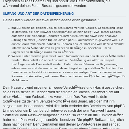
Folgenden â€ždas Boardâ€œ) und phpBB die Daten verwenden, die
wÃ¤hrend deines Foren-Besuchs gesammelt werden.
UMFANG UND ART DER DATENSPEICHERUNG
Deine Daten werden auf zwei verschiedene Arten gesammelt:
phpBB erstellt bei deinem Besuch des Boards mehrere Cookies. Cookies sind kleine
Textdateien, die dein Browser als temporÃ¤re Dateien ablegt. Zwei dieser Cookies
enthalten eine eindeutige Benutzer-Nummer (Benutzer-ID) sowie eine anonyme
Sitzungs-Nummer (Session-ID), die dir von phpBB automatisch zugewiesen wird. Ein
drittes Cookie wird erstellt, sobald du Themen besucht hast und wird dazu verwendet,
Informationen Ã¼ber die von dir gelesenen BeitrÃ¤ge zu speichern, um die
ungelesenen BeitrÃ¤ge markieren zu kÃ¶nnen.
Weitere Daten werden gesammelt, wenn Informationen an den Betreiber Ã¼bermittelt
werden. Dies betrifft â€” ohne Anspruch auf VollstÃ¤ndigkeit â€” zum Beispiel
BeitrÃ¤ge, die als Gast erstellt werden, Daten, die im Rahmen der Registrierung
erfasst werden und die von dir nach deiner Registrierung erstellten Nachrichten. Dein
Benutzerkonto besteht mindestens aus einem eindeutigen Benutzernamen, einem
Passwort zur Anmeldung mit diesem Konto und einer persÃ¶nlichen und gÃ¼ltigen E-
Mail-Adresse.
Dein Passwort wird mit einer Einwege-VerschlÃ¼sselung (Hash) gespeichert,
so dass es sicher ist. Jedoch wird dir empfohlen, dieses Passwort nicht auf
einer Vielzahl von Webseiten zu verwenden. Das Passwort ist dein
SchlÃ¼ssel zu deinem Benutzerkonto fÃ¼r das Board, also geh mit ihm
sorgsam um. Insbesondere wird dich kein Vertreter des Betreibers, von phpBB
Limited oder ein Dritter berechtigterweise nach deinem Passwort fragen.
Solltest du dein Passwort vergessen haben, so kannst du die Funktion â€žIch
habe mein Passwort vergessenâ€œ benutzen. Die phpBB-Software fragt dich
dann nach deinem Benutzernamen und deiner E-Mail-Adresse und sendet