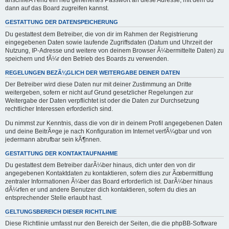
anschlieÃŸend ein neu generiertes Passwort an diese Adresse, mit dem du
dann auf das Board zugreifen kannst.
GESTATTUNG DER DATENSPEICHERUNG
Du gestattest dem Betreiber, die von dir im Rahmen der Registrierung
eingegebenen Daten sowie laufende Zugriffsdaten (Datum und Uhrzeit der
Nutzung, IP-Adresse und weitere von deinem Browser Ã¼bermittelte Daten) zu
speichern und fÃ¼r den Betrieb des Boards zu verwenden.
REGELUNGEN BEZÃ¼GLICH DER WEITERGABE DEINER DATEN
Der Betreiber wird diese Daten nur mit deiner Zustimmung an Dritte
weitergeben, sofern er nicht auf Grund gesetzlicher Regelungen zur
Weitergabe der Daten verpflichtet ist oder die Daten zur Durchsetzung
rechtlicher Interessen erforderlich sind.
Du nimmst zur Kenntnis, dass die von dir in deinem Profil angegebenen Daten
und deine BeitrÃ¤ge je nach Konfiguration im Internet verfÃ¼gbar und von
jedermann abrufbar sein kÃ¶nnen.
GESTATTUNG DER KONTAKTAUFNAHME
Du gestattest dem Betreiber darÃ¼ber hinaus, dich unter den von dir
angegebenen Kontaktdaten zu kontaktieren, sofern dies zur Ãœbermittlung
zentraler Informationen Ã¼ber das Board erforderlich ist. DarÃ¼ber hinaus
dÃ¼rfen er und andere Benutzer dich kontaktieren, sofern du dies an
entsprechender Stelle erlaubt hast.
GELTUNGSBEREICH DIESER RICHTLINIE
Diese Richtlinie umfasst nur den Bereich der Seiten, die die phpBB-Software