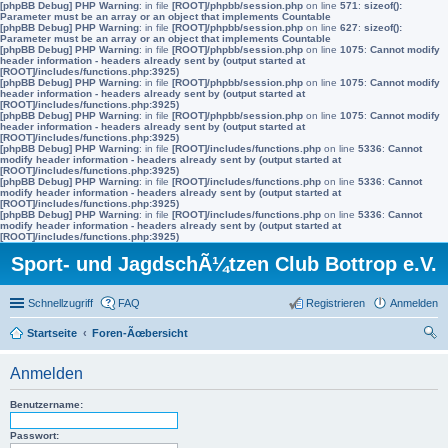
[phpBB Debug] PHP Warning
: in file
[ROOT]/phpbb/session.php
on line
571
:
sizeof():
Parameter must be an array or an object that implements Countable
[phpBB Debug] PHP Warning
: in file
[ROOT]/phpbb/session.php
on line
627
:
sizeof():
Parameter must be an array or an object that implements Countable
[phpBB Debug] PHP Warning
: in file
[ROOT]/phpbb/session.php
on line
1075
:
Cannot modify
header information - headers already sent by (output started at
[ROOT]/includes/functions.php:3925)
[phpBB Debug] PHP Warning
: in file
[ROOT]/phpbb/session.php
on line
1075
:
Cannot modify
header information - headers already sent by (output started at
[ROOT]/includes/functions.php:3925)
[phpBB Debug] PHP Warning
: in file
[ROOT]/phpbb/session.php
on line
1075
:
Cannot modify
header information - headers already sent by (output started at
[ROOT]/includes/functions.php:3925)
[phpBB Debug] PHP Warning
: in file
[ROOT]/includes/functions.php
on line
5336
:
Cannot
modify header information - headers already sent by (output started at
[ROOT]/includes/functions.php:3925)
[phpBB Debug] PHP Warning
: in file
[ROOT]/includes/functions.php
on line
5336
:
Cannot
modify header information - headers already sent by (output started at
[ROOT]/includes/functions.php:3925)
[phpBB Debug] PHP Warning
: in file
[ROOT]/includes/functions.php
on line
5336
:
Cannot
modify header information - headers already sent by (output started at
[ROOT]/includes/functions.php:3925)
Sport- und JagdschÃ¼tzen Club Bottrop e.V.
Schnellzugriff
FAQ
Registrieren
Anmelden
Startseite
Foren-Ãœbersicht
uc
Anmelden
he
Benutzername:
Passwort: