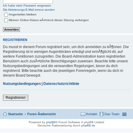
Ich habe mein Passwort vergessen
Die Aktivierungs-E-Mail erneut senden
Angemeldet bleiben
Meinen Online-Status wÃ¤hrend dieser Sitzung verbergen
REGISTRIEREN
Du musst in diesem Forum registriert sein, um dich anmelden zu kÃ¶nnen. Die
Registrierung ist in wenigen Augenblicken erledigt und ermÃ¶glicht dir, auf
weitere Funktionen zuzugreifen. Die Board-Administration kann registrierten
Benutzern auch zusÃ¤tzliche Berechtigungen zuweisen. Beachte bitte unsere
Nutzungsbedingungen und die verwandten Regelungen, bevor du dich
registrierst. Bitte beachte auch die jeweiligen Forenregeln, wenn du dich in
diesem Board bewegst.
Nutzungsbedingungen
|
Datenschutzrichtlinie
Registrieren
Startseite
Foren-Ãœbersicht
Kontakt
Das Team
Powered by
phpBB
® Forum Software © phpBB Limited
Deutsche Ãœbersetzung durch
phpBB.de