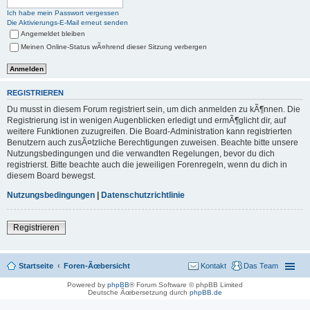
Ich habe mein Passwort vergessen
Die Aktivierungs-E-Mail erneut senden
Angemeldet bleiben
Meinen Online-Status wÃ¤hrend dieser Sitzung verbergen
REGISTRIEREN
Du musst in diesem Forum registriert sein, um dich anmelden zu kÃ¶nnen. Die
Registrierung ist in wenigen Augenblicken erledigt und ermÃ¶glicht dir, auf
weitere Funktionen zuzugreifen. Die Board-Administration kann registrierten
Benutzern auch zusÃ¤tzliche Berechtigungen zuweisen. Beachte bitte unsere
Nutzungsbedingungen und die verwandten Regelungen, bevor du dich
registrierst. Bitte beachte auch die jeweiligen Forenregeln, wenn du dich in
diesem Board bewegst.
Nutzungsbedingungen
|
Datenschutzrichtlinie
Registrieren
Startseite
Foren-Ãœbersicht
Kontakt
Das Team
Powered by
phpBB
® Forum Software © phpBB Limited
Deutsche Ãœbersetzung durch
phpBB.de