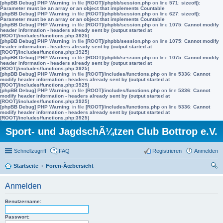
[phpBB Debug] PHP Warning
: in file
[ROOT]/phpbb/session.php
on line
571
:
sizeof():
Parameter must be an array or an object that implements Countable
[phpBB Debug] PHP Warning
: in file
[ROOT]/phpbb/session.php
on line
627
:
sizeof():
Parameter must be an array or an object that implements Countable
[phpBB Debug] PHP Warning
: in file
[ROOT]/phpbb/session.php
on line
1075
:
Cannot modify
header information - headers already sent by (output started at
[ROOT]/includes/functions.php:3925)
[phpBB Debug] PHP Warning
: in file
[ROOT]/phpbb/session.php
on line
1075
:
Cannot modify
header information - headers already sent by (output started at
[ROOT]/includes/functions.php:3925)
[phpBB Debug] PHP Warning
: in file
[ROOT]/phpbb/session.php
on line
1075
:
Cannot modify
header information - headers already sent by (output started at
[ROOT]/includes/functions.php:3925)
[phpBB Debug] PHP Warning
: in file
[ROOT]/includes/functions.php
on line
5336
:
Cannot
modify header information - headers already sent by (output started at
[ROOT]/includes/functions.php:3925)
[phpBB Debug] PHP Warning
: in file
[ROOT]/includes/functions.php
on line
5336
:
Cannot
modify header information - headers already sent by (output started at
[ROOT]/includes/functions.php:3925)
[phpBB Debug] PHP Warning
: in file
[ROOT]/includes/functions.php
on line
5336
:
Cannot
modify header information - headers already sent by (output started at
[ROOT]/includes/functions.php:3925)
Sport- und JagdschÃ¼tzen Club Bottrop e.V.
Schnellzugriff
FAQ
Registrieren
Anmelden
Startseite
Foren-Ãœbersicht
uc
Anmelden
he
Benutzername:
Passwort: