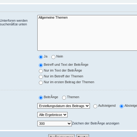
 Unterforen werden
chsuchenâ€œ unten
Ja
Nein
Betreff und Text der BeitrÃ¤ge
Nur im Text der BeitrÃ¤ge
Nur im Betreff der Themen
Nur im ersten Beitrag der Themen
BeitrÃ¤ge
Themen
Aufsteigend
Absteig
Zeichen der BeitrÃ¤ge anzeigen