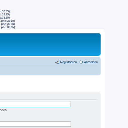
p:3925)
p:3925)
p:3925)
s.php:3925)
s.php:3925)
s.php:3925)
Registrieren
Anmelden
enden