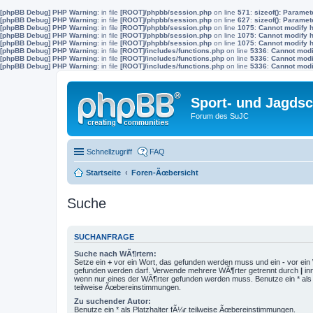
[phpBB Debug] PHP Warning
: in file
[ROOT]/phpbb/session.php
on line
571
:
sizeof(): Parame
[phpBB Debug] PHP Warning
: in file
[ROOT]/phpbb/session.php
on line
627
:
sizeof(): Parame
[phpBB Debug] PHP Warning
: in file
[ROOT]/phpbb/session.php
on line
1075
:
Cannot modify h
[phpBB Debug] PHP Warning
: in file
[ROOT]/phpbb/session.php
on line
1075
:
Cannot modify h
[phpBB Debug] PHP Warning
: in file
[ROOT]/phpbb/session.php
on line
1075
:
Cannot modify h
[phpBB Debug] PHP Warning
: in file
[ROOT]/includes/functions.php
on line
5336
:
Cannot modif
[phpBB Debug] PHP Warning
: in file
[ROOT]/includes/functions.php
on line
5336
:
Cannot modif
[phpBB Debug] PHP Warning
: in file
[ROOT]/includes/functions.php
on line
5336
:
Cannot modif
Sport- und Jagdsc
Forum des SuJC
Schnellzugriff
FAQ
Startseite
Foren-Ãœbersicht
Suche
SUCHANFRAGE
Suche nach WÃ¶rtern:
Setze ein
+
vor ein Wort, das gefunden werden muss und ein
-
vor ein 
gefunden werden darf. Verwende mehrere WÃ¶rter getrennt durch
|
in
wenn nur eines der WÃ¶rter gefunden werden muss. Benutze ein * als 
teilweise Ãœbereinstimmungen.
Zu suchender Autor:
Benutze ein * als Platzhalter fÃ¼r teilweise Ãœbereinstimmungen.