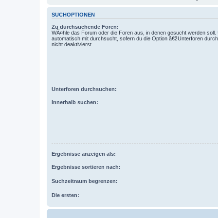
SUCHOPTIONEN
Zu durchsuchende Foren:
WÃ¤hle das Forum oder die Foren aus, in denen gesucht werden soll.
automatisch mit durchsucht, sofern du die Option â€žUnterforen dur
nicht deaktivierst.
Unterforen durchsuchen:
Innerhalb suchen:
Ergebnisse anzeigen als:
Ergebnisse sortieren nach:
Suchzeitraum begrenzen:
Die ersten: