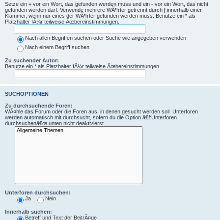
Setze ein
+
vor ein Wort, das gefunden werden muss und ein
-
vor ein Wort, das nicht
gefunden werden darf. Verwende mehrere WÃ¶rter getrennt durch
|
innerhalb einer
Klammer, wenn nur eines der WÃ¶rter gefunden werden muss. Benutze ein * als
Platzhalter fÃ¼r teilweise Ãœbereinstimmungen.
Nach allen Begriffen suchen oder Suche wie angegeben verwenden
Nach einem Begriff suchen
Zu suchender Autor:
Benutze ein * als Platzhalter fÃ¼r teilweise Ãœbereinstimmungen.
SUCHOPTIONEN
Zu durchsuchende Foren:
WÃ¤hle das Forum oder die Foren aus, in denen gesucht werden soll. Unterforen
werden automatisch mit durchsucht, sofern du die Option â€žUnterforen
durchsuchenâ€œ unten nicht deaktivierst.
Unterforen durchsuchen:
Ja
Nein
Innerhalb suchen:
Betreff und Text der BeitrÃ¤ge