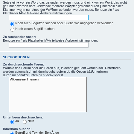
Setze ein
+
vor ein Wort, das gefunden werden muss und ein
-
vor ein Wort, das nicht
gefunden werden darf. Verwende mehrere WÃ¶rter getrennt durch
|
innerhalb einer
Klammer, wenn nur eines der WÃ¶rter gefunden werden muss. Benutze ein * als
Platzhalter fÃ¼r teilweise Ãœbereinstimmungen.
Nach allen Begriffen suchen oder Suche wie angegeben verwenden
Nach einem Begriff suchen
Zu suchender Autor:
Benutze ein * als Platzhalter fÃ¼r teilweise Ãœbereinstimmungen.
SUCHOPTIONEN
Zu durchsuchende Foren:
WÃ¤hle das Forum oder die Foren aus, in denen gesucht werden soll. Unterforen
werden automatisch mit durchsucht, sofern du die Option â€žUnterforen
durchsuchenâ€œ unten nicht deaktivierst.
Unterforen durchsuchen:
Ja
Nein
Innerhalb suchen:
Betreff und Text der BeitrÃ¤ge