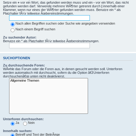
Setze ein
+
vor ein Wort, das gefunden werden muss und ein
-
vor ein Wort, das nicht
gefunden werden darf. Verwende mehrere WÃ¶rter getrennt durch
|
innerhalb einer
Klammer, wenn nur eines der WÃ¶rter gefunden werden muss. Benutze ein * als
Platzhalter fÃ¼r teilweise Ãœbereinstimmungen.
Nach allen Begriffen suchen oder Suche wie angegeben verwenden
Nach einem Begriff suchen
Zu suchender Autor:
Benutze ein * als Platzhalter fÃ¼r teilweise Ãœbereinstimmungen.
SUCHOPTIONEN
Zu durchsuchende Foren:
WÃ¤hle das Forum oder die Foren aus, in denen gesucht werden soll. Unterforen
werden automatisch mit durchsucht, sofern du die Option â€žUnterforen
durchsuchenâ€œ unten nicht deaktivierst.
Unterforen durchsuchen:
Ja
Nein
Innerhalb suchen:
Betreff und Text der BeitrÃ¤ge