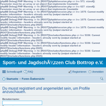
[phpBB Debug] PHP Warning
: in file
[ROOT]/phpbb/session.php
on line
571
:
sizeof():
Parameter must be an array or an object that implements Countable
[phpBB Debug] PHP Warning
: in file
[ROOT]/phpbb/session.php
on line
627
:
sizeof():
Parameter must be an array or an object that implements Countable
[phpBB Debug] PHP Warning
: in file
[ROOT]/phpbb/session.php
on line
1075
:
Cannot modify
header information - headers already sent by (output started at
[ROOT]/includes/functions.php:3925)
[phpBB Debug] PHP Warning
: in file
[ROOT]/phpbb/session.php
on line
1075
:
Cannot modify
header information - headers already sent by (output started at
[ROOT]/includes/functions.php:3925)
[phpBB Debug] PHP Warning
: in file
[ROOT]/phpbb/session.php
on line
1075
:
Cannot modify
header information - headers already sent by (output started at
[ROOT]/includes/functions.php:3925)
[phpBB Debug] PHP Warning
: in file
[ROOT]/includes/functions.php
on line
5336
:
Cannot
modify header information - headers already sent by (output started at
[ROOT]/includes/functions.php:3925)
[phpBB Debug] PHP Warning
: in file
[ROOT]/includes/functions.php
on line
5336
:
Cannot
modify header information - headers already sent by (output started at
[ROOT]/includes/functions.php:3925)
[phpBB Debug] PHP Warning
: in file
[ROOT]/includes/functions.php
on line
5336
:
Cannot
modify header information - headers already sent by (output started at
[ROOT]/includes/functions.php:3925)
Sport- und JagdschÃ¼tzen Club Bottrop e.V.
Schnellzugriff
FAQ
Registrieren
Anmelden
Startseite
Foren-Ãœbersicht
uc
Du musst registriert und angemeldet sein, um Profile
he
anzuschauen.
Benutzername: