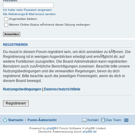
Passwort:
Ich habe mein Passwort vergessen
Die Aktivierungs-E-Mail erneut senden
Angemeldet bleiben
Meinen Online-Status wÃ¤hrend dieser Sitzung verbergen
REGISTRIEREN
Du musst in diesem Forum registriert sein, um dich anmelden zu kÃ¶nnen. Die
Registrierung ist in wenigen Augenblicken erledigt und ermÃ¶glicht dir, auf
weitere Funktionen zuzugreifen. Die Board-Administration kann registrierten
Benutzern auch zusÃ¤tzliche Berechtigungen zuweisen. Beachte bitte unsere
Nutzungsbedingungen und die verwandten Regelungen, bevor du dich
registrierst. Bitte beachte auch die jeweiligen Forenregeln, wenn du dich in
diesem Board bewegst.
Nutzungsbedingungen
|
Datenschutzrichtlinie
Registrieren
Startseite
Foren-Ãœbersicht
Kontakt
Das Team
Powered by
phpBB
® Forum Software © phpBB Limited
Deutsche Ãœbersetzung durch
phpBB.de