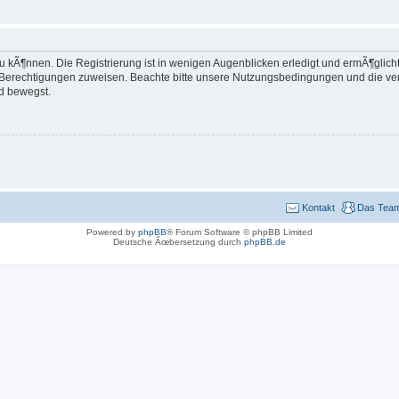
 kÃ¶nnen. Die Registrierung ist in wenigen Augenblicken erledigt und ermÃ¶glicht 
e Berechtigungen zuweisen. Beachte bitte unsere Nutzungsbedingungen und die verw
d bewegst.
Kontakt
Das Tea
Powered by
phpBB
® Forum Software © phpBB Limited
Deutsche Ãœbersetzung durch
phpBB.de