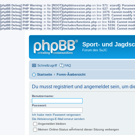
[phpBB Debug] PHP Warning
: in file
[ROOT]/phpbb/session.php
on line
571
:
sizeof(): Parame
[phpBB Debug] PHP Warning
: in file
[ROOT]/phpbb/session.php
on line
627
:
sizeof(): Parame
[phpBB Debug] PHP Warning
: in file
[ROOT]/phpbb/session.php
on line
1075
:
Cannot modify h
[phpBB Debug] PHP Warning
: in file
[ROOT]/phpbb/session.php
on line
1075
:
Cannot modify h
[phpBB Debug] PHP Warning
: in file
[ROOT]/phpbb/session.php
on line
1075
:
Cannot modify h
[phpBB Debug] PHP Warning
: in file
[ROOT]/includes/functions.php
on line
5336
:
Cannot modif
[phpBB Debug] PHP Warning
: in file
[ROOT]/includes/functions.php
on line
5336
:
Cannot modif
[phpBB Debug] PHP Warning
: in file
[ROOT]/includes/functions.php
on line
5336
:
Cannot modif
Sport- und Jagdsc
Forum des SuJC
Schnellzugriff
FAQ
Startseite
Foren-Ãœbersicht
Du musst registriert und angemeldet sein, um di
Benutzername:
Passwort:
Ich habe mein Passwort vergessen
Die Aktivierungs-E-Mail erneut senden
Angemeldet bleiben
Meinen Online-Status wÃ¤hrend dieser Sitzung verbergen