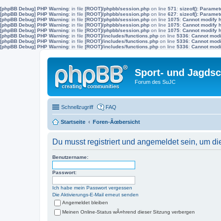
[phpBB Debug] PHP Warning
: in file
[ROOT]/phpbb/session.php
on line
571
:
sizeof(): Parame
[phpBB Debug] PHP Warning
: in file
[ROOT]/phpbb/session.php
on line
627
:
sizeof(): Parame
[phpBB Debug] PHP Warning
: in file
[ROOT]/phpbb/session.php
on line
1075
:
Cannot modify h
[phpBB Debug] PHP Warning
: in file
[ROOT]/phpbb/session.php
on line
1075
:
Cannot modify h
[phpBB Debug] PHP Warning
: in file
[ROOT]/phpbb/session.php
on line
1075
:
Cannot modify h
[phpBB Debug] PHP Warning
: in file
[ROOT]/includes/functions.php
on line
5336
:
Cannot modif
[phpBB Debug] PHP Warning
: in file
[ROOT]/includes/functions.php
on line
5336
:
Cannot modif
[phpBB Debug] PHP Warning
: in file
[ROOT]/includes/functions.php
on line
5336
:
Cannot modif
Sport- und Jagdsc
Forum des SuJC
Schnellzugriff
FAQ
Startseite
Foren-Ãœbersicht
Du musst registriert und angemeldet sein, um di
Benutzername:
Passwort:
Ich habe mein Passwort vergessen
Die Aktivierungs-E-Mail erneut senden
Angemeldet bleiben
Meinen Online-Status wÃ¤hrend dieser Sitzung verbergen