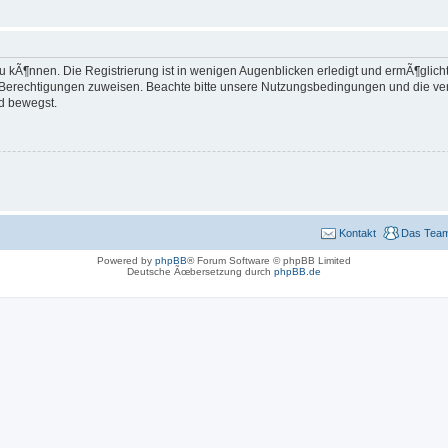
 kÃ¶nnen. Die Registrierung ist in wenigen Augenblicken erledigt und ermÃ¶glicht 
e Berechtigungen zuweisen. Beachte bitte unsere Nutzungsbedingungen und die verw
d bewegst.
Kontakt
Das Tea
Powered by
phpBB
® Forum Software © phpBB Limited
Deutsche Ãœbersetzung durch
phpBB.de